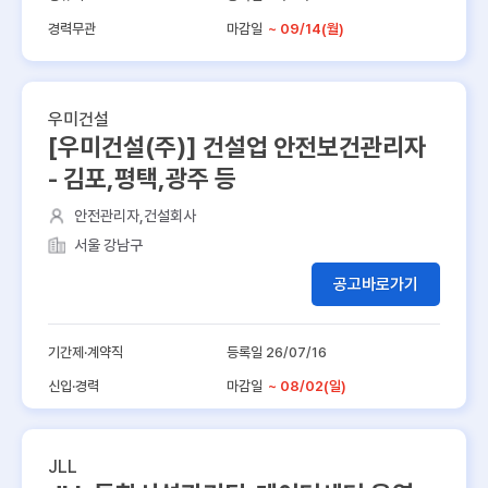
경력무관
마감일
~ 09/14(월)
우미건설
[우미건설(주)] 건설업 안전보건관리자
- 김포,평택,광주 등
안전관리자,건설회사
서울 강남구
공고바로가기
기간제·계약직
등록일 26/07/16
신입·경력
마감일
~ 08/02(일)
JLL