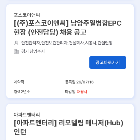
포스코이앤씨
[(주)포스코이앤씨] 남양주열병합EPC
현장 (안전담당) 채용 공고
안전관리자,안전보건관리자,건설회사,시공사,건설현장
경기 남양주시
공고바로가기
계약직
등록일 26/07/16
경력2년↑
마감일
채용시
아파트멘터리
[아파트멘터리] 리모델링 매니저(Hub)
인턴