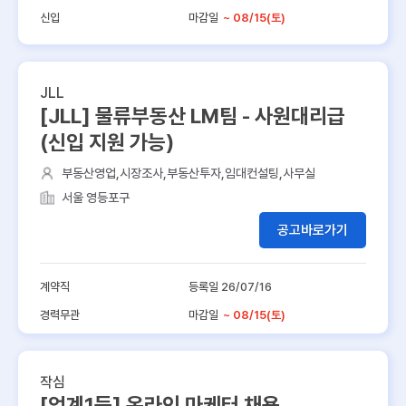
신입
마감일
~ 08/15(토)
JLL
[JLL] 물류부동산 LM팀 - 사원대리급
(신입 지원 가능)
부동산영업,시장조사,부동산투자,임대컨설팅,사무실
서울 영등포구
공고바로가기
계약직
등록일 26/07/16
경력무관
마감일
~ 08/15(토)
작심
[업계1등] 온라인 마케터 채용