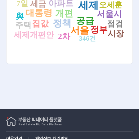
아파트
7일
세금
세제
오세훈
[26.08.06.]“이대로는 표심 이탈“…’부동산 세제 개편’ 與
검색
내부서도 우려 - 연합뉴스TV
대통령
개편
서울시
與
공급
[26.08.06.]서울시 부동산 토론회서 시민들 "공급·전월세
정책
집값
점검
주택
대책이 먼저" - 연합뉴스
정부
서울
시장
세제개편안
2차
[26.08.06.]與지도부 "부동산 세제 개편안 합리적...국민
346건
의힘 왜곡 멈춰라" - 조선일보
[26.08.06.]오세훈, 부동산 정책 거듭 비판…토론회선 “전
월세 대책 먼저” - KBS 뉴스
[26.08.06.]KB부동산 "경기 남부 강세 지속…서울 아파트
값 오름폭 2주 연속 둔화" - 연합인포맥스
[26.08.07.]강남에선 70억대 급매물… "서민 주거와 무관
한 집만 나와" - 조선일보
[26.08.06.]20년간 9번 바뀐 세제…부동산·상속세만 건드
렸다 - 뉴스토마토
[26.08.06.]3년 내내 강보합…소리 없이 강한 ‘전주’ [감평
사의 부동산 현장진단] - v.daum.net
[26.08.06.]‘부동산 불패’·'똘똘한 한 채'…양극화 격차 원인
이용약관
개인정보 처리방침