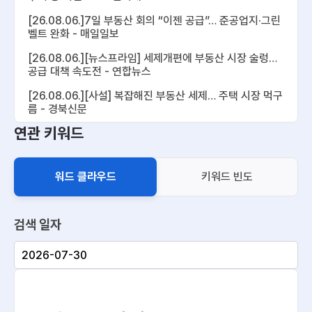
[26.08.06.]7일 부동산 회의 “이젠 공급”… 준공업지·그린
벨트 완화 - 매일일보
[26.08.06.][뉴스프라임] 세제개편에 부동산 시장 술렁…
공급 대책 속도전 - 연합뉴스
[26.08.06.][사설] 복잡해진 부동산 세제… 주택 시장 먹구
름 - 경북신문
연관 키워드
[26.08.06.]靑 “보유세, 세입자에게 전가 되진 않을 것…조
만간 부동산 대책 발표” - 경기일보
[26.08.06.]정부 "이른 시일 내 부동산 공급 발표"...시장
워드 클라우드
키워드 빈도
반응은? [이슈플러스] - YTN
[26.08.07.]이 대통령, 부동산정책 2차 점검회의…공급대
책 집중 점검 - KBS 뉴스
검색 일자
[26.08.06.][서울시 부동산 토론회] “세제개편안은 낙제점
·21세기 고려장” - 조선비즈 - Chosunbiz
~
[26.08.06.]오세훈, 부동산 정책 거듭 비판…토론회선 “전
월세 대책 먼저” - KBS 뉴스