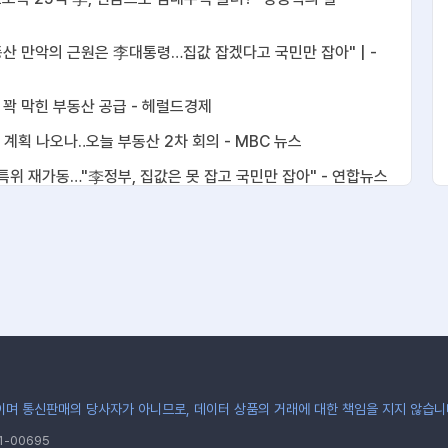
"부동산 만악의 근원은 李대통령…집값 잡겠다고 국민만 잡아" | -
’에 꽉 막힌 부동산 공급 - 헤럴드경제
공급 계획 나오나‥오늘 부동산 2차 회의 - MBC 뉴스
동산특위 재가동…"李정부, 집값은 못 잡고 국민만 잡아" - 연합뉴스
정부 부동산 정책 맹폭…"국민 54% 세제개편 우려" - 아시아경제
세금폭탄" 공세 속…부동산 셈법 복잡해진 靑 - inews24.com
제개편안 총공세…"李 대통령은 부동산 지옥 만든 주범" - 신아일보
"당 여론조사, 국민 52%가 정부 부동산 정책 부정평가" - 프레시안
록 꼬였다…출구 없는 이재명표 부동산 - 시사저널
대 최악 부동산 정책 … 규제·증세 아닌 공급으로 가야" -
며 통신판매의 당사자가 아니므로, 데이터 상품의 거래에 대한 책임을 지지 않습니
동산 불장’… 도쿄 집값, 1년새 9% 올라 평균 ‘1.4억엔’ -
-00695