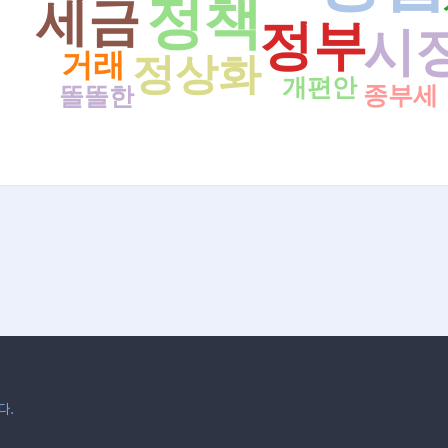
정책
세금
정부
시
거래
정상화
개편안
종부세
똘똘한
다.