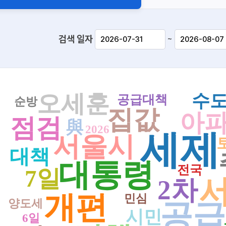
검색 일자
~
오세훈
수
공급대책
순방
집값
아
점검
與
2026
세제
서울시
대책
대통령
전국
7일
2차
개편
민심
양도세
공급
시민
6일