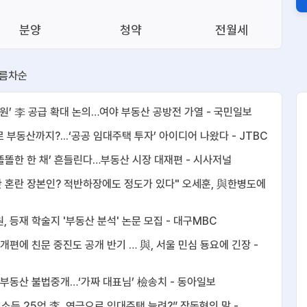
분양
청약
전월세
름차순
 총동원’ 李 공급 확대 논의…여야 부동산 공방전 가열 - 국민일보
으로 부동산까지?...‘공공 임대주택 투자’ 아이디어 나왔다 - JTBC
패’ ‘똘똘한 한 채’ 흔들린다…부동산 시장 대재편 - 시사저널
부동산 혼란 장본인? 적반하장에도 정도가 있다" 오세훈, 與한병도에
원, 등재 학술지 '부동산 분석' 논문 모집 - 대구MBC
세제 개편에 친문 중진도 공개 반기 … 與, 서울 민심 둉요에 긴장 -
빌려 부동산 불법중개…‘가짜 대표님’ 檢송치 - 동아일보
 불로소득 25억 李, 연금으로 임대주택 늘려?” 장동혁의 말 -