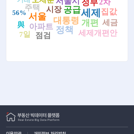
서울시
정부
2차
[26.08.06.]오세훈, 부동산 정책 거듭 비판…토론회선 “전
주택
공급
시장
검색
월세 대책 먼저” - KBS 뉴스
집값
세제
56%
서울
대통령
[26.08.06.]“이대로는 표심 이탈“…’부동산 세제 개편’ 與
개편
세금
與
아파트
내부서도 우려 - 연합뉴스TV
정책
세제개편안
7일
점검
[26.08.06.]서울시 부동산 토론회서 시민들 "공급·전월세
대책이 먼저" - 연합뉴스
[26.08.06.]오세훈, 부동산 정책 거듭 비판…토론회선 “전
월세 대책 먼저” - KBS 뉴스
[26.08.06.]與지도부 "부동산 세제 개편안 합리적...국민
의힘 왜곡 멈춰라" - 조선일보
[26.08.06.]KB부동산 "경기 남부 강세 지속…서울 아파트
값 오름폭 2주 연속 둔화" - 연합인포맥스
[26.08.07.]강남에선 70억대 급매물… "서민 주거와 무관
한 집만 나와" - 조선일보
[26.08.06.]3년 내내 강보합…소리 없이 강한 ‘전주’ [감평
사의 부동산 현장진단] - v.daum.net
[26.08.06.]20년간 9번 바뀐 세제…부동산·상속세만 건드
이용약관
개인정보 처리방침