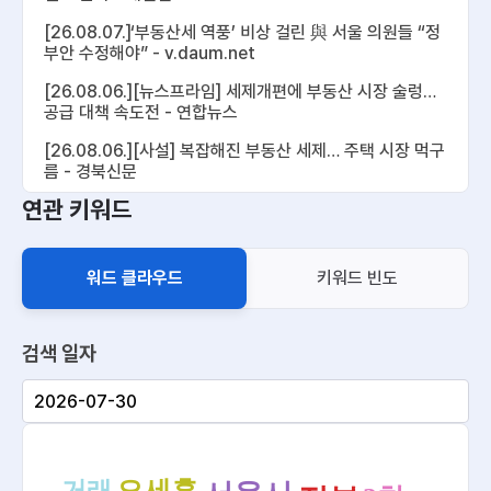
[26.08.07.]‘부동산세 역풍’ 비상 걸린 與 서울 의원들 “정
부안 수정해야” - v.daum.net
[26.08.06.][뉴스프라임] 세제개편에 부동산 시장 술렁…
공급 대책 속도전 - 연합뉴스
[26.08.06.][사설] 복잡해진 부동산 세제… 주택 시장 먹구
름 - 경북신문
연관 키워드
[26.08.06.]靑 “보유세, 세입자에게 전가 되진 않을 것…조
만간 부동산 대책 발표” - 경기일보
[26.08.06.]"국가 폭력" "돈키호테 정책"... 서울시 부동산
워드 클라우드
키워드 빈도
토론회, 정부 난타 - 조선일보
[26.08.06.]정부 "이른 시일 내 부동산 공급 발표"...시장
반응은? [이슈플러스] - YTN
검색 일자
[26.08.07.]이 대통령, 부동산정책 2차 점검회의…공급대
책 집중 점검 - KBS 뉴스
~
[26.08.06.][서울시 부동산 토론회] “세제개편안은 낙제점
·21세기 고려장” - 조선비즈 - Chosunbiz
오세훈
거래