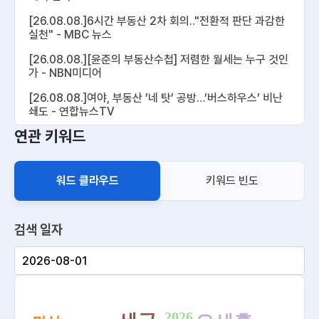
[26.08.08.]6시간 부동산 2차 회의‥"전환적 판단 과감한
실천" - MBC 뉴스
[26.08.08.][윤준의 부동산수첩] 저렴한 월세는 누구 것인
가 - NBN미디어
[26.08.08.]여야, 부동산 ’네 탓’ 공방…’버스하우스’ 비난
쇄도 - 연합뉴스TV
연관 키워드
[26.08.08.][NNA] 캄보디아 정부, 부동산 가산세 2027
년까지 면제 - 아주경제
[26.08.08.]어디에 얼마나…주택 추가 공급 청사진에 촉각
워드 클라우드
키워드 빈도
- 연합인포맥스
[26.08.08.]부동산 공급대책 곧 발표...물량 확대·조기 착
공 '중점' - YTN
검색 일자
[26.08.08.][르포] 부동산 공급 대책에 뜨거운 감자된 ‘용
산공원’… 시민들은 “녹지 지켜야” - 조선비즈 - biz.chosu
n.com
~
[26.08.08.]국민의힘 "서민 내 집 마련 막혀 … 규제·압박
2026
반복, 부동산 정치 멈춰야" - 뉴데일리