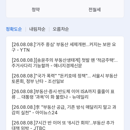
청약
전월세
정확도순
내림차순
오름차순
[26.08.08.]'거주 중심' 부동산 세제개편...커지는 보완 요
구 - YTN
[26.08.08.][송윤주의 부동산생태계] 첫발 뗀 ‘적금주택’…
주거사다리 기능할까 - 에너지경제신문
[26.08.08.]"국가 폭력" "돈키호테 정책"... 서울시 부동산
토론회, 정부 난타 - 조선일보
[26.08.08.]부동산·증시·반도체 이어 ISA까지 줄줄이 표
류 … 대통령 '과욕'이 화 불렀나 - 뉴데일리
[26.08.08.]李 "부동산 공급, 기존 방식 매달리지 말고 과
감히 실천" - 아이뉴스24
[26.08.08.]7시간 반 이어 또 ‘6시간 회의’…부동산 추가
대책 임박 - JTBC