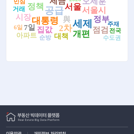
세금
오세훈
민심
정책
서울
공급
거래
서울시
검색
[26.08.08.]이르면 다음 주 부동산 공급대책 발표...효과
'주목' - YTN
시장
정부
대통령
與
세제
주재
[26.08.08.]李 대통령 초강경 부동산 정책에…추미애 '경
7일
2차
6일
집값
점검
전국
기도 재정 위기론' 솔솔 - 땅집고
개편
아파트
대책
순방
수도권
[26.08.08.]여야, 부동산 '네 탓 공방'...2차 부동산 회의 결
과는? - YTN
[26.08.08.][통계로 보는 부동산] 서울 주춤한 사이 경기
남부 독주…세제 개편에 실수요 이동 빨라지나 - 아주경제
[26.08.08.]"집값 급등, 오세훈 토허제 해제 때문" VS "박
원순, 43만 가구 공급 날려" - 한국일보
[26.08.08.]이 대통령, 부동산 2차 회의 주재…"과감히 실
천" - 연합뉴스TV
[26.08.08.][정치포커스] '조세 정상화' vs '세금 폭탄'…부
동산 세제·공급 두고 여야 격돌 - shinailbo.co.kr
[26.08.08.]토허제 효과봤나…외국인 부동산 매수 2000
명 뚝, 73%가 중국인[부동산AtoZ] - 아시아경제
이용약관
개인정보 처리방침