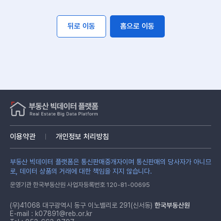
뒤로 이동
홈으로 이동
이용약관
개인정보 처리방침
부동산 빅데이터 플랫폼은 통신판매중개자이며 통신판매의 당사자가 아니므
로, 데이터 상품의 거래에 대한 책임을 지지 않습니다.
운영기관 한국부동산원 사업자등록번호 120-81-00695
(우)41068 대구광역시 동구 이노밸리로 291(신서동)
한국부동산원
E-mail :
k07891@reb.or.kr