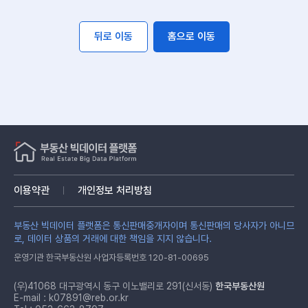
뒤로 이동
홈으로 이동
이용약관
개인정보 처리방침
부동산 빅데이터 플랫폼은 통신판매중개자이며 통신판매의 당사자가 아니므
로, 데이터 상품의 거래에 대한 책임을 지지 않습니다.
운영기관 한국부동산원 사업자등록번호 120-81-00695
(우)41068 대구광역시 동구 이노밸리로 291(신서동)
한국부동산원
E-mail :
k07891@reb.or.kr