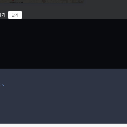
않기
닫기
다.