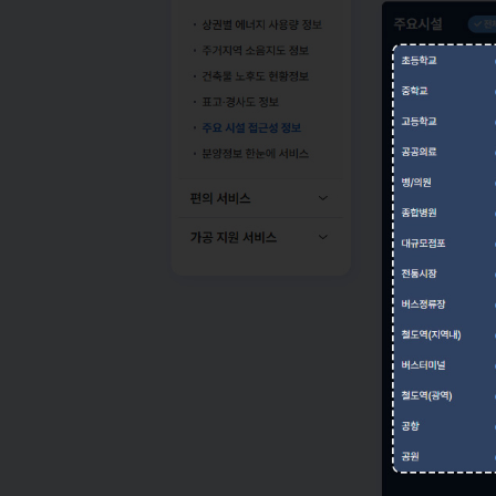
건축물 노후도 현황정보
중학교
표고·경사도 정보
고등학교
주요 시설 접근성 정보
공공의료
분양정보 한눈에
병/의원
편의 서비스
종합병원
가공 지원 서비스
대규모점포
전통시장
버스정류장
철도역(지역내)
버스터미널
철도역(광역)
공항