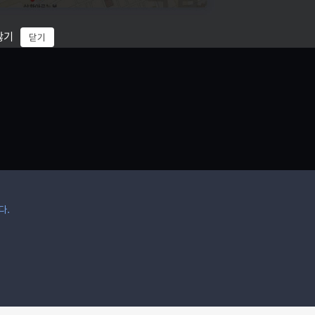
않기
닫기
다.