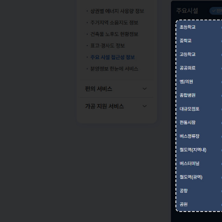
건축물 노후도 현황정보
중학교
표고·경사도 정보
고등학교
주요 시설 접근성 정보
공공의료
분양정보 한눈에
병/의원
편의 서비스
종합병원
가공 지원 서비스
대규모점포
전통시장
버스정류장
철도역(지역내)
버스터미널
철도역(광역)
공항