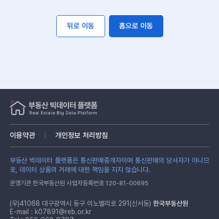
뒤로 이동
홈으로 이동
이용약관
개인정보 처리방침
부동산 빅데이터 플랫폼은 통신판매중개자이며 통신판매의 당사자가 아니므
로, 데이터 상품의 거래에 대한 책임을 지지 않습니다.
운영기관 한국부동산원 사업자등록번호 120-81-00695
(우)41068 대구광역시 동구 이노밸리로 291(신서동)
한국부동산원
E-mail :
k07891@reb.or.kr