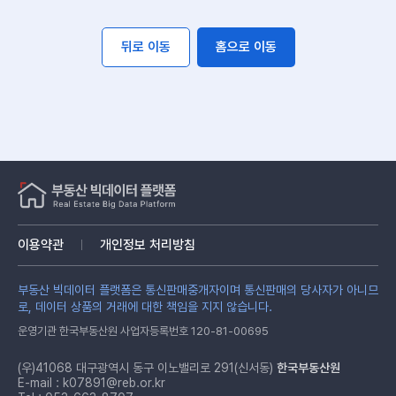
뒤로 이동
홈으로 이동
이용약관
개인정보 처리방침
부동산 빅데이터 플랫폼은 통신판매중개자이며 통신판매의 당사자가 아니므
로, 데이터 상품의 거래에 대한 책임을 지지 않습니다.
운영기관 한국부동산원 사업자등록번호 120-81-00695
(우)41068 대구광역시 동구 이노밸리로 291(신서동)
한국부동산원
E-mail :
k07891@reb.or.kr