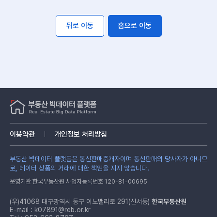
뒤로 이동
홈으로 이동
이용약관
개인정보 처리방침
부동산 빅데이터 플랫폼은 통신판매중개자이며 통신판매의 당사자가 아니므
로, 데이터 상품의 거래에 대한 책임을 지지 않습니다.
운영기관 한국부동산원 사업자등록번호 120-81-00695
(우)41068 대구광역시 동구 이노밸리로 291(신서동)
한국부동산원
E-mail :
k07891@reb.or.kr