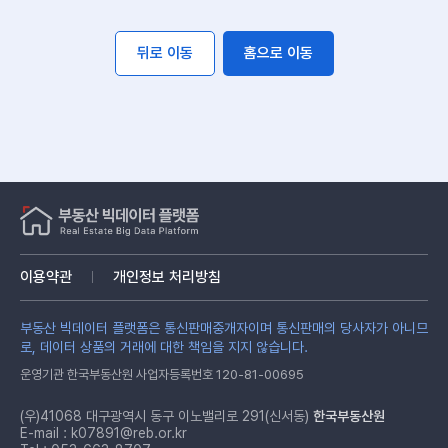
뒤로 이동
홈으로 이동
이용약관
개인정보 처리방침
부동산 빅데이터 플랫폼은 통신판매중개자이며 통신판매의 당사자가 아니므
로, 데이터 상품의 거래에 대한 책임을 지지 않습니다.
운영기관 한국부동산원 사업자등록번호 120-81-00695
(우)41068 대구광역시 동구 이노밸리로 291(신서동)
한국부동산원
E-mail :
k07891@reb.or.kr