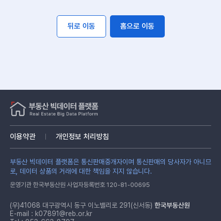
뒤로 이동
홈으로 이동
이용약관
개인정보 처리방침
부동산 빅데이터 플랫폼은 통신판매중개자이며 통신판매의 당사자가 아니므
로, 데이터 상품의 거래에 대한 책임을 지지 않습니다.
운영기관 한국부동산원 사업자등록번호 120-81-00695
(우)41068 대구광역시 동구 이노밸리로 291(신서동)
한국부동산원
E-mail :
k07891@reb.or.kr