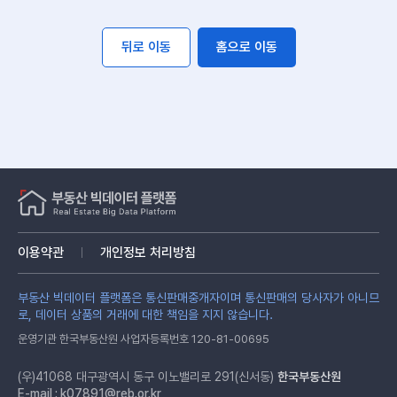
뒤로 이동
홈으로 이동
이용약관
개인정보 처리방침
부동산 빅데이터 플랫폼은 통신판매중개자이며 통신판매의 당사자가 아니므
로, 데이터 상품의 거래에 대한 책임을 지지 않습니다.
운영기관 한국부동산원 사업자등록번호 120-81-00695
(우)41068 대구광역시 동구 이노밸리로 291(신서동)
한국부동산원
E-mail :
k07891@reb.or.kr