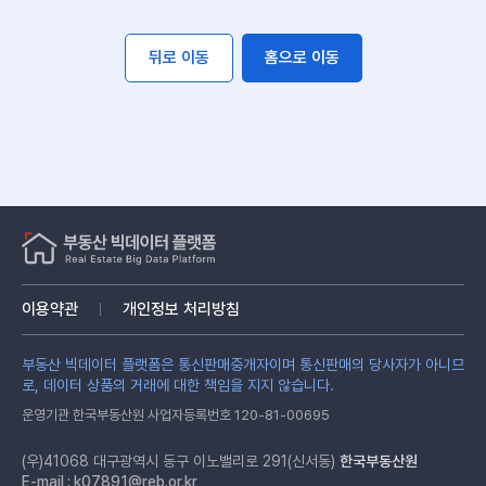
뒤로 이동
홈으로 이동
이용약관
개인정보 처리방침
부동산 빅데이터 플랫폼은 통신판매중개자이며 통신판매의 당사자가 아니므
로, 데이터 상품의 거래에 대한 책임을 지지 않습니다.
운영기관 한국부동산원 사업자등록번호 120-81-00695
(우)41068 대구광역시 동구 이노밸리로 291(신서동)
한국부동산원
E-mail :
k07891@reb.or.kr