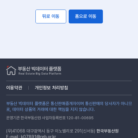
뒤로 이동
홈으로 이동
이용약관
개인정보 처리방침
부동산 빅데이터 플랫폼은 통신판매중개자이며 통신판매의 당사자가 아니므
로, 데이터 상품의 거래에 대한 책임을 지지 않습니다.
운영기관 한국부동산원 사업자등록번호 120-81-00695
(우)41068 대구광역시 동구 이노밸리로 291(신서동)
한국부동산원
E-mail :
k07891@reb.or.kr