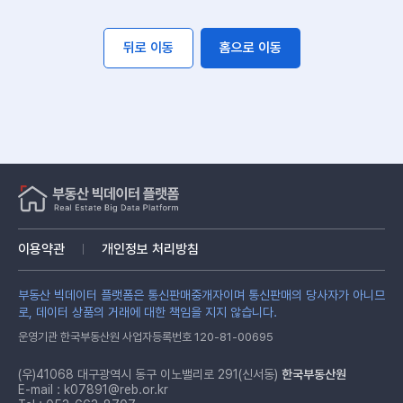
뒤로 이동
홈으로 이동
이용약관
개인정보 처리방침
부동산 빅데이터 플랫폼은 통신판매중개자이며 통신판매의 당사자가 아니므
로, 데이터 상품의 거래에 대한 책임을 지지 않습니다.
운영기관 한국부동산원 사업자등록번호 120-81-00695
(우)41068 대구광역시 동구 이노밸리로 291(신서동)
한국부동산원
E-mail :
k07891@reb.or.kr