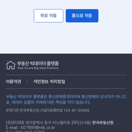
뒤로 이동
홈으로 이동
이용약관
개인정보 처리방침
부동산 빅데이터 플랫폼은 통신판매중개자이며 통신판매의 당사자가 아니므
로, 데이터 상품의 거래에 대한 책임을 지지 않습니다.
운영기관 한국부동산원 사업자등록번호 120-81-00695
(우)41068 대구광역시 동구 이노밸리로 291(신서동)
한국부동산원
E-mail :
k07891@reb.or.kr