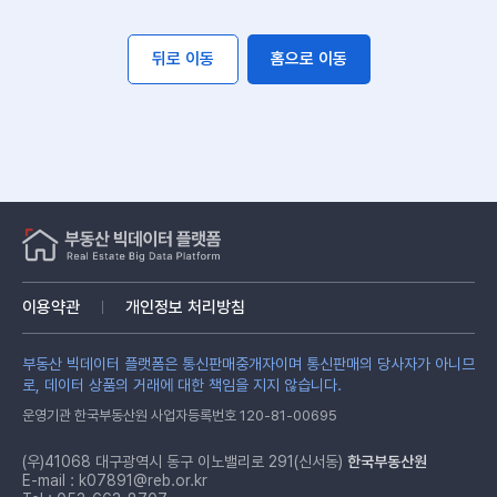
뒤로 이동
홈으로 이동
이용약관
개인정보 처리방침
부동산 빅데이터 플랫폼은 통신판매중개자이며 통신판매의 당사자가 아니므
로, 데이터 상품의 거래에 대한 책임을 지지 않습니다.
운영기관 한국부동산원 사업자등록번호 120-81-00695
(우)41068 대구광역시 동구 이노밸리로 291(신서동)
한국부동산원
E-mail :
k07891@reb.or.kr