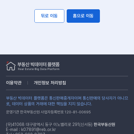
뒤로 이동
홈으로 이동
이용약관
개인정보 처리방침
부동산 빅데이터 플랫폼은 통신판매중개자이며 통신판매의 당사자가 아니므
로, 데이터 상품의 거래에 대한 책임을 지지 않습니다.
운영기관 한국부동산원 사업자등록번호 120-81-00695
(우)41068 대구광역시 동구 이노밸리로 291(신서동)
한국부동산원
E-mail :
k07891@reb.or.kr