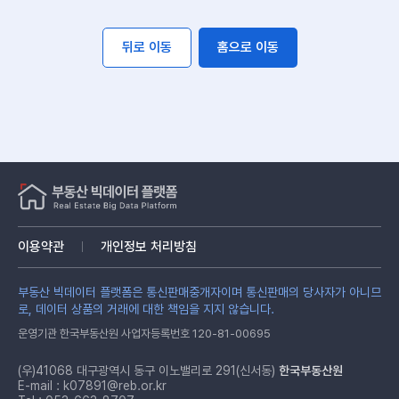
뒤로 이동
홈으로 이동
이용약관
개인정보 처리방침
부동산 빅데이터 플랫폼은 통신판매중개자이며 통신판매의 당사자가 아니므
로, 데이터 상품의 거래에 대한 책임을 지지 않습니다.
운영기관 한국부동산원 사업자등록번호 120-81-00695
(우)41068 대구광역시 동구 이노밸리로 291(신서동)
한국부동산원
E-mail :
k07891@reb.or.kr