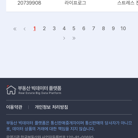
20739908
라이프로그
스트레스 진
1
2
3
4
5
6
7
8
9
10
이용약관
개인정보 처리방침
부동산 빅데이터 플랫폼은 통신판매중개자이며 통신판매의 당사자가 아니므
로, 데이터 상품의 거래에 대한 책임을 지지 않습니다.
운영기관 한국부동산원 사업자등록번호 120-81-00695