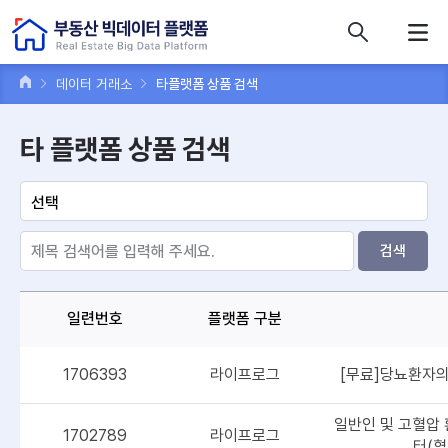
콘텐츠 바로가기
주메뉴 바로가기
푸터 바로가기
데이터 거래소
타플랫폼 상품 검색
타 플랫폼 상품 검색
검색
일련번호
플랫폼 구분
1706393
라이프로그
[무료]당뇨환자
일반인 및 고혈압
1702789
라이프로그
터(혈