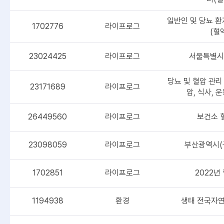
일반인 및 당뇨 
1702776
라이프로그
(혈
23024425
라이프로그
서울특별시
당뇨 및 혈압 관리
23171689
라이프로그
압, 식사,
26449560
라이프로그
보건소 
23098059
라이프로그
부산광역시(
1702851
라이프로그
2022년
1194938
환경
생태 전국자연