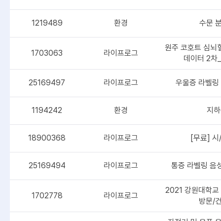
1219489
환경
수문 분
원주 코호트 심뇌
1703063
라이프로그
데이터 2차
25169497
라이프로그
우울증 라벨링 
1194242
환경
지하
18900368
라이프로그
[무료] 
25169494
라이프로그
통증 라벨링 음성
2021 강원대학
1702778
라이프로그
방문/