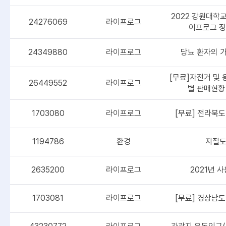
2022 강원대학
24276069
라이프로그
이프로그 정
24349880
라이프로그
당뇨 환자의 가
[무료]자전거 및
26449552
라이프로그
별 판매현황 
1703080
라이프로그
[무료] 전라북도
1194786
환경
지질도_
2635200
라이프로그
2021년 
1703081
라이프로그
[무료] 경상남도