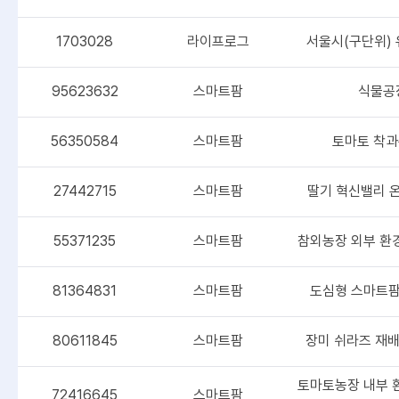
1703028
라이프로그
서울시(구단위) 
95623632
스마트팜
식물공
56350584
스마트팜
토마토 착과
27442715
스마트팜
딸기 혁신밸리 
55371235
스마트팜
참외농장 외부 환
81364831
스마트팜
도심형 스마트팜
80611845
스마트팜
장미 쉬라즈 재
토마토농장 내부 
72416645
스마트팜