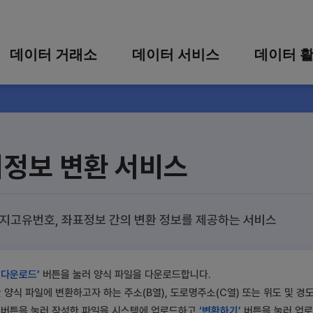
콘텐츠 바로가기
주메뉴 바로가기
푸터 바로가기
데이터 거래소
데이터 서비스
데이터 
통합 검색
시각화 서비스
활용 사
시각화 검색
편의 서비스
카드 뉴
상세 검색
가공 지원 서비스
치정보 변환 서비스
맞춤형 데이터 신청
타 플랫폼 상품 검색
필지고유번호, 좌표정보 간의 변환 정보를 제공하는 서비스
 다운로드’
버튼을 눌러 양식 파일을 다운로드합니다.
양식 파일에 변환하고자 하는 주소(B열), 도로명주소(C열) 또는 위도 및 경
버튼을 눌러 작성한 파일을 시스템에 업로드하고
‘변환하기’
버튼을 눌러 업로