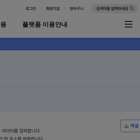
로그인
회원가입
장바구니
검색어를 입력하세요
활용
플랫폼 이용안내
례
플랫폼 소개
스
판매자 가이드
공지사항
FAQ
Q&A
엑셀
도 데이터를 입력합니다.
드한 주소를 변환합니다.