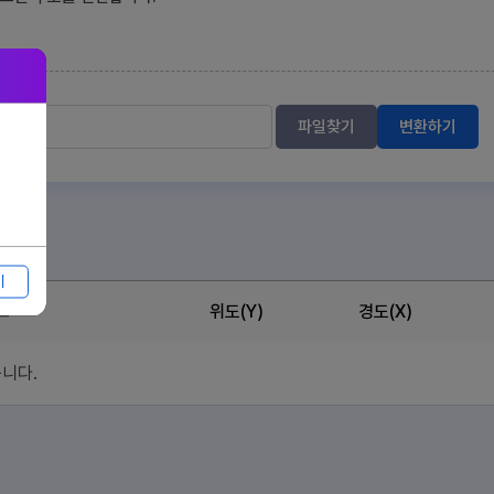
파일찾기
변환하기
기
소
위도(Y)
경도(X)
니다.